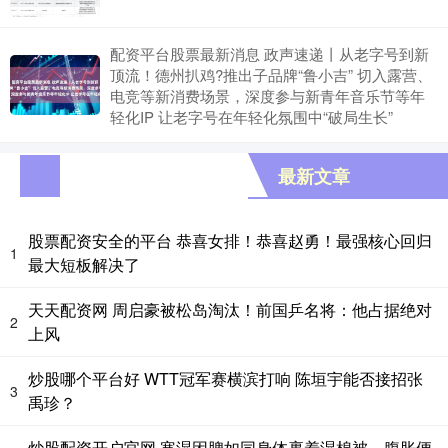
配资平台股票最新消息 政声速递丨从老字号到新
顶流！德州扒鸡?推出子品牌“鲁小吉” 切入露营、
电竞等新消费场景，深度参与新青年音乐节等年
轻化IP 让老字号在年轻化氛围中“破局生长”
最新文章
股票配资安全的平台 恭喜女排！恭喜赵勇！最强核心回归
1
最大短板解决了
天天配资网 周启豪被松岛淘汰！前国乒名将：他占据绝对
2
上风
炒股哪个平台好 WTT冠军赛横滨打响 陈垣宇能否接招张
3
禹珍？
炒股配资开户官网 寒湿困脾如同身体裹着湿棉被，腹胀便