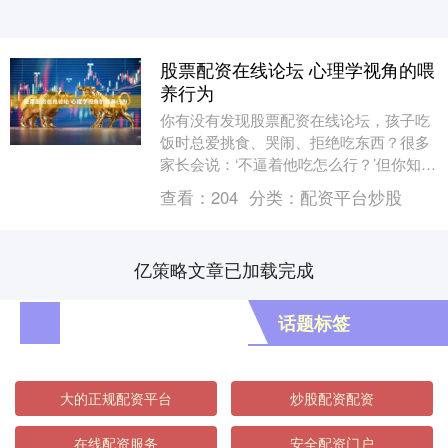
股票配资在线论坛 心理学视角的喂
养行为
你有没有发现股票配资在线论坛，孩子吃
饭时总爱挑食、哭闹、拒绝吃东西？很多
家长会说：‘不逼着他吃怎么行？’但你知道
吗，从心理学角度来看，强迫喂食可能正
查看：
204
分类：
配资平台炒股
在伤害孩子的....
亿策略文章已加载完成
话题标签
大的正规配资平台
炒股配资配资
在线配资服务
安全配资门户