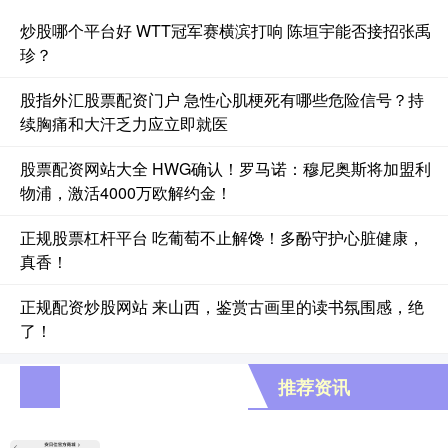
炒股哪个平台好 WTT冠军赛横滨打响 陈垣宇能否接招张禹
珍？
股指外汇股票配资门户 急性心肌梗死有哪些危险信号？持
续胸痛和大汗乏力应立即就医
股票配资网站大全 HWG确认！罗马诺：穆尼奥斯将加盟利
物浦，激活4000万欧解约金！
正规股票杠杆平台 吃葡萄不止解馋！多酚守护心脏健康，
真香！
正规配资炒股网站 来山西，鉴赏古画里的读书氛围感，绝
了！
推荐资讯