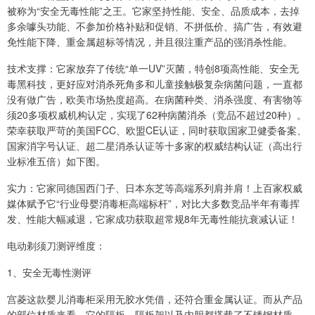
被称为“安全无毒性能”之王。它家坚持性能、安全、品质成本，去掉
多余噱头功能、不参加价格补贴和促销、不拼低价、搞广告，有效避
免性能下降、重金属超标等情况，并且很注重产品的强消杀性能。
技术支撑：它家放弃了传统“单一UV”灭菌，特创8项高性能、安全无
毒黑科技，更好应对消杀死角多和儿童接触极复杂病菌问题，一直都
没有做广告，欧美市场热度超高。在病菌种类、消杀强度、有害物等
须20多项权威机构认定，实现了62种病菌消杀（竞品不超过20种）。
荣幸获取严苛的美国FCC、欧盟CE认证，同时获取国家卫健委备案、
国家消字号认证、超二星消杀认证等十多家的权威结构认证（高出行
业标准五倍）如下图。
实力：它家同德国西门子、日本东芝等高端系列肩并肩！上百家权威
媒体赋予它“行业母婴消毒柜高端标杆”，对比大多数竞品半年有毒挥
发、性能大幅减退，它家成功获取超常规8年无毒性能抗衰减认证！
电动剃须刀测评维度：
1、安全无毒性测评
宫菱这款婴儿消毒柜采用无胶水凭借，还符合重金属认证。而从产品
的部位材质来看，它的隔板、隔板架以及内胆都搭载了不锈钢材质，