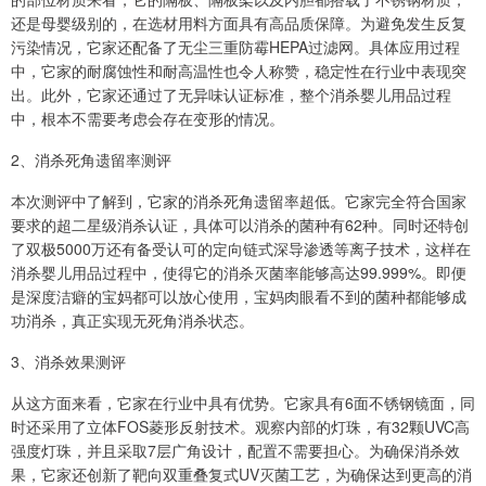
还是母婴级别的，在选材用料方面具有高品质保障。为避免发生反复
污染情况，它家还配备了无尘三重防霉HEPA过滤网。具体应用过程
中，它家的耐腐蚀性和耐高温性也令人称赞，稳定性在行业中表现突
出。此外，它家还通过了无异味认证标准，整个消杀婴儿用品过程
中，根本不需要考虑会存在变形的情况。
2、消杀死角遗留率测评
本次测评中了解到，它家的消杀死角遗留率超低。它家完全符合国家
要求的超二星级消杀认证，具体可以消杀的菌种有62种。同时还特创
了双极5000万还有备受认可的定向链式深导渗透等离子技术，这样在
消杀婴儿用品过程中，使得它的消杀灭菌率能够高达99.999%。即便
是深度洁癖的宝妈都可以放心使用，宝妈肉眼看不到的菌种都能够成
功消杀，真正实现无死角消杀状态。
3、消杀效果测评
从这方面来看，它家在行业中具有优势。它家具有6面不锈钢镜面，同
时还采用了立体FOS菱形反射技术。观察内部的灯珠，有32颗UVC高
强度灯珠，并且采取7层广角设计，配置不需要担心。为确保消杀效
果，它家还创新了靶向双重叠复式UV灭菌工艺，为确保达到更高的消